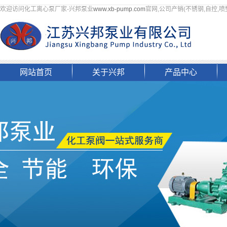
欢迎访问化工离心泵厂家-兴邦泵业
www.xb-pump.com
官网,公司产销(不锈钢,自控,喷
网站首页
关于兴邦
产品中心
企业简介
浙江自吸泵
组织架构
浙江四氟泵
资质荣誉
浙江化工离心泵
文化理念
浙江磷胺料浆泵
企业掠影
浙江液下泵
联系我们
浙江螺杆泵
浙江其他化工泵
浙江阀门