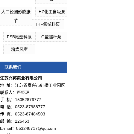
大口径圆形膨胀
IHZ化工自吸泵
节
IHF氟塑料泵
FSB氟塑料泵
G型螺杆泵
粉煤风室
联系我们
江苏兴邦泵业有限公司
地 址：江苏省泰兴市虹桥工业园区
联系人：严经理
手 机：15052876777
电 话：0523-87988777
传 真：0523-87484503
邮 编：225453
E-mail：853248717@qq.com