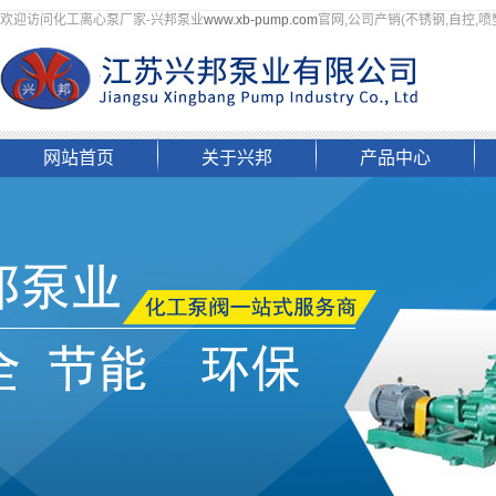
欢迎访问化工离心泵厂家-兴邦泵业
www.xb-pump.com
官网,公司产销(不锈钢,自控,喷
网站首页
关于兴邦
产品中心
企业简介
浙江自吸泵
组织架构
浙江四氟泵
资质荣誉
浙江化工离心泵
文化理念
浙江磷胺料浆泵
企业掠影
浙江液下泵
联系我们
浙江螺杆泵
浙江其他化工泵
浙江阀门