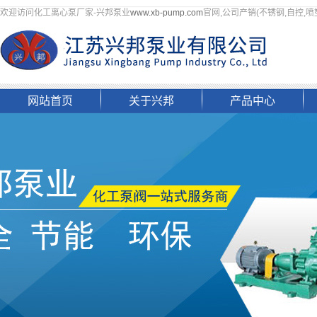
欢迎访问化工离心泵厂家-兴邦泵业
www.xb-pump.com
官网,公司产销(不锈钢,自控,喷
网站首页
关于兴邦
产品中心
企业简介
自吸泵
组织架构
四氟泵
资质荣誉
化工离心泵
文化理念
磷胺料浆泵
企业掠影
液下泵
联系我们
螺杆泵
其他化工泵
阀门