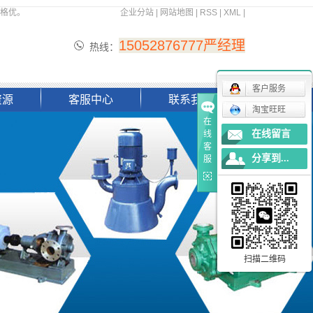
价格优。
企业分站
|
网站地图
|
RSS
|
XML
|
15052876777严经理
热线：
客户服务
资源
客服中心
联系我们
淘宝旺旺
在
理念
服务理念
在线留言
线
客
信息
应用领域
分享到...
服
定货流程
下载中心
扫描二维码