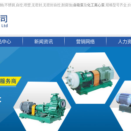
销(不锈钢,自控,喷塑,无密封,无密封自控,耐腐蚀)
自吸泵
及
化工离心泵
.规格型号齐全,
品中心
新闻资讯
营销网络
人力
吸泵
公司新闻
国内市场
人才
氟泵
行业新闻
国际市场
招聘
离心泵
泵阀知识
料浆泵
常见问题
下泵
发货通知
杆泵
化工泵
阀门