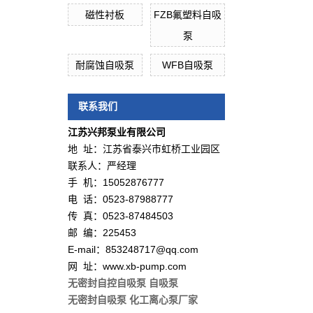
磁性衬板
FZB氟塑料自吸
泵
耐腐蚀自吸泵
WFB自吸泵
联系我们
江苏兴邦泵业有限公司
地 址：江苏省泰兴市虹桥工业园区
联系人：严经理
手 机：15052876777
电 话：0523-87988777
传 真：0523-87484503
邮 编：225453
E-mail：853248717@qq.com
网 址：www.xb-pump.com
无密封自控自吸泵
自吸泵
无密封自吸泵
化工离心泵厂家