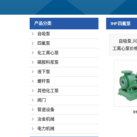
管
冶
产品分类
IHF四氟泵
电
自吸泵
自吸泵,
四氟泵
工离心泵价
化工离心泵
磷胺料浆泵
液下泵
螺杆泵
其他化工泵
阀门
管道设备
I
冶金机械
电力机械