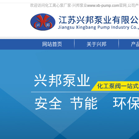
欢迎访问化工离心泵厂家-兴邦泵业
www.xb-pump.com
官网,公司产
网站首页
关于兴邦
产
企业简介
自
组织架构
四
资质荣誉
化工
文化理念
磷胺
企业掠影
液
联系我们
螺
其他