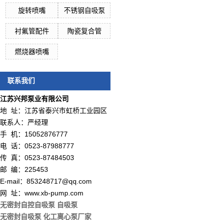
旋转喷嘴
不锈钢自吸泵
衬氟管配件
陶瓷复合管
燃烧器喷嘴
联系我们
江苏兴邦泵业有限公司
地 址：江苏省泰兴市虹桥工业园区
联系人：严经理
手 机：15052876777
电 话：0523-87988777
传 真：0523-87484503
邮 编：225453
E-mail：853248717@qq.com
网 址：www.xb-pump.com
无密封自控自吸泵
自吸泵
无密封自吸泵
化工离心泵厂家