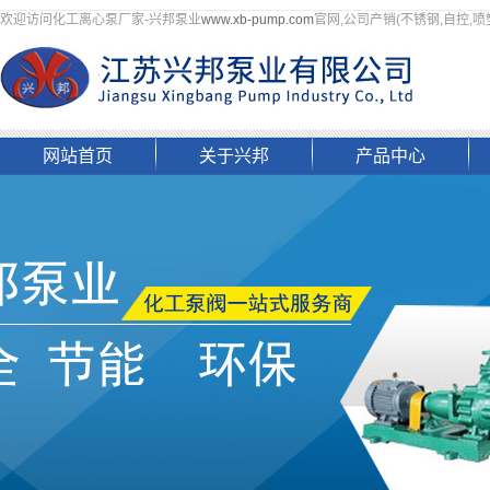
欢迎访问化工离心泵厂家-兴邦泵业
www.xb-pump.com
官网,公司产销(不锈钢,自控,喷
网站首页
关于兴邦
产品中心
企业简介
上海自吸泵
组织架构
上海四氟泵
资质荣誉
上海化工离心泵
文化理念
上海磷胺料浆泵
企业掠影
上海液下泵
联系我们
上海螺杆泵
上海其他化工泵
上海阀门